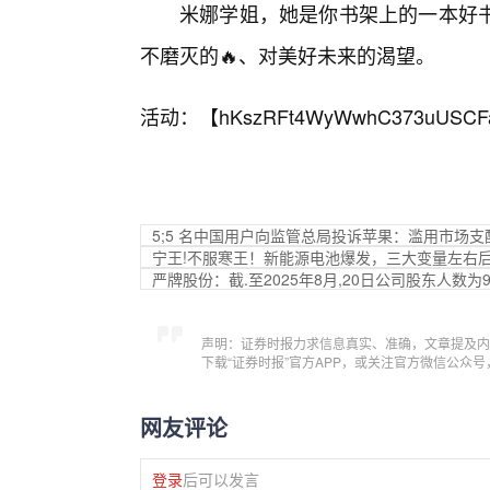
米娜学姐，她是你书架上的一本好
不磨灭的🔥、对美好未来的渴望。
活动：【
hKszRFt4WyWwhC373uUSCF
5;5 名中国用户向监管总局投诉苹果：滥用市场
宁王!不服寒王！新能源电池爆发，三大变量左右
严牌股份：截.至2025年8月,20日公司股东人数为9
声明：证券时报力求信息真实、准确，文章提及内
下载“证券时报”官方APP，或关注官方微信公众
网友评论
登录
后可以发言