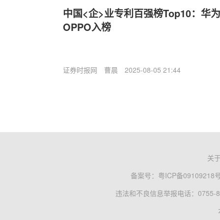
中国<企>业专利百强榜Top10：华
OPPO入榜
证券时报网
曹晨
2025-08-05 21:44
关
备案号：
粤ICP备09109218
违法和不良信息举报电话：0755-83